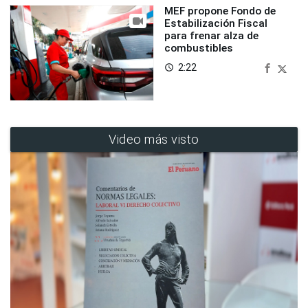
MEF propone Fondo de
Estabilización Fiscal
para frenar alza de
combustibles
2:22
access_time
Video más visto