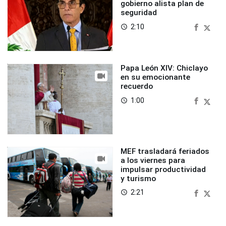
gobierno alista plan de
seguridad
2:10
access_time
Papa León XIV: Chiclayo
en su emocionante
recuerdo
1:00
access_time
MEF trasladará feriados
a los viernes para
impulsar productividad
y turismo
2:21
access_time