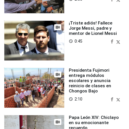
¡Triste adiós! Fallece
Jorge Messi, padre y
mentor de Lionel Messi
0:45
access_time
Presidenta Fujimori
entrega módulos
escolares y anuncia
reinicio de clases en
Chongos Bajo
2:10
access_time
Papa León XIV: Chiclayo
en su emocionante
recuerdo