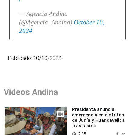
— Agencia Andina
(@Agencia_Andina)
October 10,
2024
Publicado: 10/10/2024
Videos Andina
Presidenta anuncia
emergencia en distritos
de Junín y Huancavelica
tras sismo
2:35
access_time