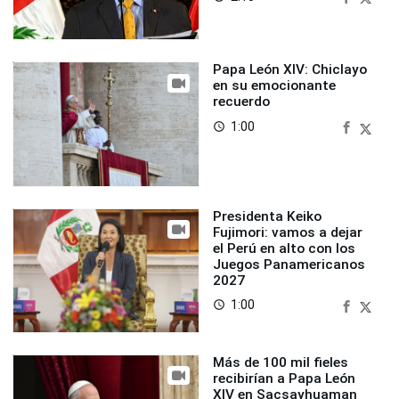
Papa León XIV: Chiclayo
en su emocionante
recuerdo
1:00
access_time
Presidenta Keiko
Fujimori: vamos a dejar
el Perú en alto con los
Juegos Panamericanos
2027
1:00
access_time
Más de 100 mil fieles
recibirían a Papa León
XIV en Sacsayhuaman