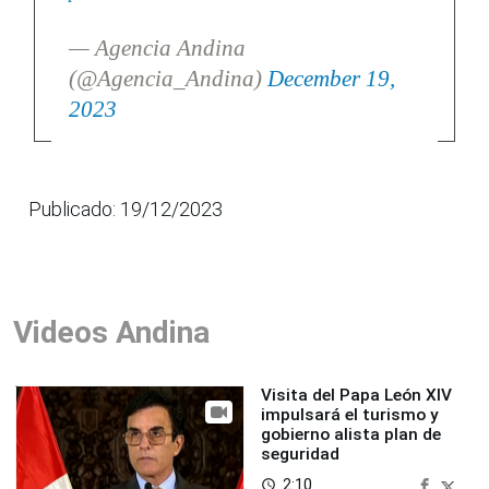
— Agencia Andina
(@Agencia_Andina)
December 19,
2023
Publicado: 19/12/2023
Videos Andina
Visita del Papa León XIV
impulsará el turismo y
gobierno alista plan de
seguridad
2:10
access_time