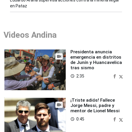
Eduardo Arana supervisa acciones contra la minería ilegal
en Pataz
Videos Andina
Presidenta anuncia
emergencia en distritos
de Junín y Huancavelica
tras sismo
2:35
access_time
¡Triste adiós! Fallece
Jorge Messi, padre y
mentor de Lionel Messi
0:45
access_time