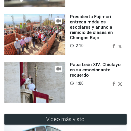
Presidenta Fujimori
entrega módulos
escolares y anuncia
reinicio de clases en
Chongos Bajo
2:10
access_time
Papa León XIV: Chiclayo
en su emocionante
recuerdo
1:00
access_time
Video más visto