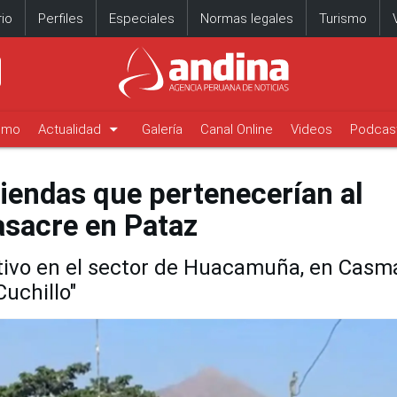
io
Perfiles
Especiales
Normas legales
Turismo
arrow_drop_down
timo
Actualidad
Galería
Canal Online
Videos
Podcas
viendas que pertenecerían al
asacre en Pataz
ativo en el sector de Huacamuña, en Casm
Cuchillo"