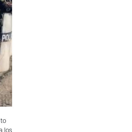
nto
a los