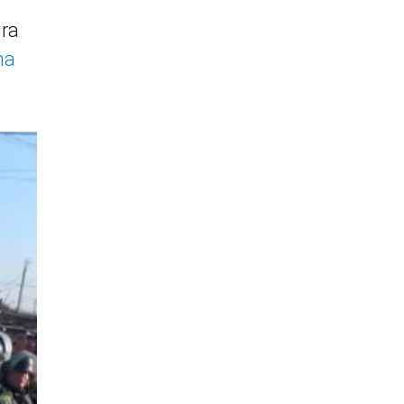
ura
na