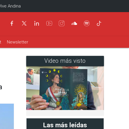
Vive Andina
t
Newsletter
Video más visto
a
Las más leídas