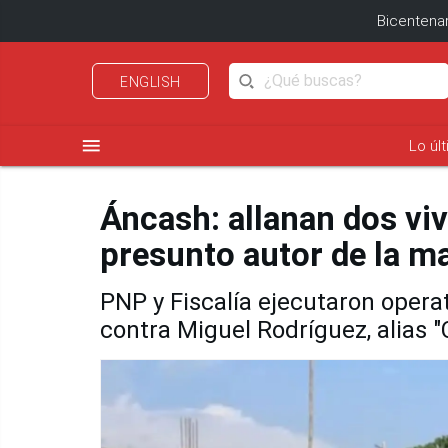
Bicentenar
ENGLISH
menu
Lo úl
Áncash: allanan dos vi
presunto autor de la m
PNP y Fiscalía ejecutaron oper
contra Miguel Rodríguez, alias "