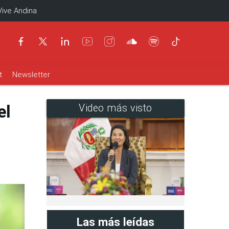
Vive Andina
t
Newsletter
el
Video más visto
Las más leídas