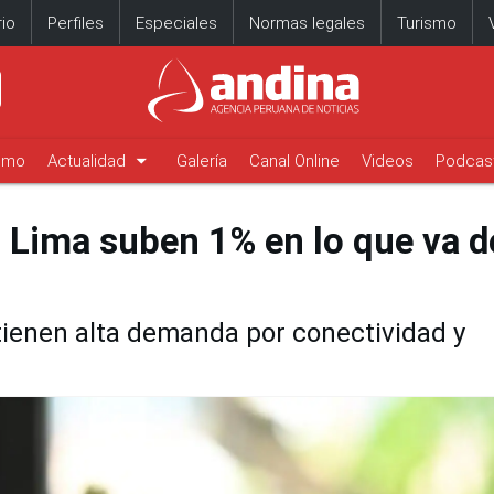
io
Perfiles
Especiales
Normas legales
Turismo
arrow_drop_down
timo
Actualidad
Galería
Canal Online
Videos
Podcas
 Lima suben 1% en lo que va d
ienen alta demanda por conectividad y