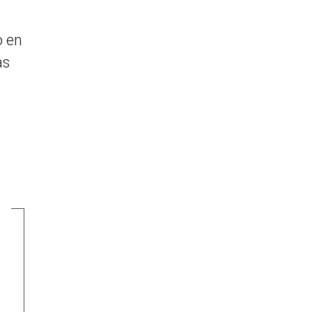
o en
as