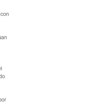
 con
núan
l
do.
por