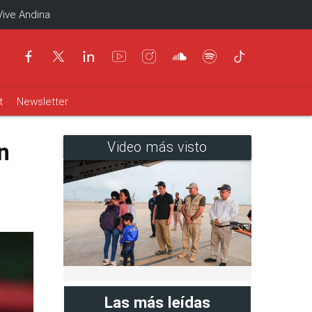
Vive Andina
t
Newsletter
n
Video más visto
Las más leídas