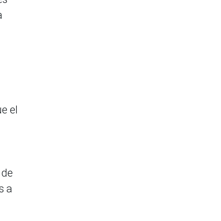
a
e el
 de
s a