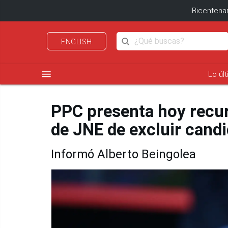
Bicentenar
ENGLISH
menu
Lo úl
PPC presenta hoy recu
de JNE de excluir cand
Informó Alberto Beingolea