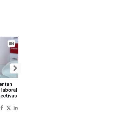
sentan
 laboral
lectivas