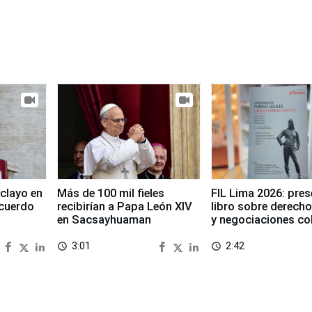
clayo en
Más de 100 mil fieles
FIL Lima 2026: pre
cuerdo
recibirían a Papa León XIV
libro sobre derecho
en Sacsayhuaman
y negociaciones co
3:01
2:42
access_time
access_time