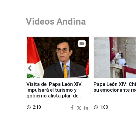
Videos Andina
Visita del Papa León XIV
Papa León XIV: Chi
impulsará el turismo y
su emocionante re
gobierno alista plan de
seguridad
2:10
1:00
access_time
access_time