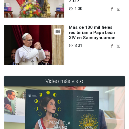
2027
1:00
access_time
Más de 100 mil fieles
recibirían a Papa León
XIV en Sacsayhuaman
3:01
access_time
Video más visto