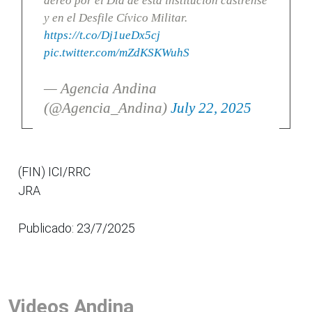
aéreo por el Día de esta institución castrense
y en el Desfile Cívico Militar.
https://t.co/Dj1ueDx5cj
pic.twitter.com/mZdKSKWuhS
— Agencia Andina
(@Agencia_Andina)
July 22, 2025
(FIN) ICI/RRC
JRA
Publicado: 23/7/2025
Videos Andina