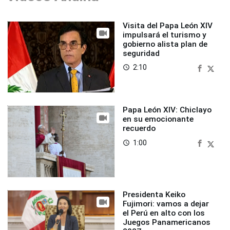
Visita del Papa León XIV
impulsará el turismo y
gobierno alista plan de
seguridad
2:10
access_time
Papa León XIV: Chiclayo
en su emocionante
recuerdo
1:00
access_time
Presidenta Keiko
Fujimori: vamos a dejar
el Perú en alto con los
Juegos Panamericanos