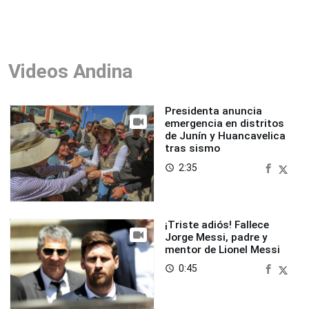
Videos Andina
Presidenta anuncia
emergencia en distritos
de Junín y Huancavelica
tras sismo
2:35
access_time
¡Triste adiós! Fallece
Jorge Messi, padre y
mentor de Lionel Messi
0:45
access_time