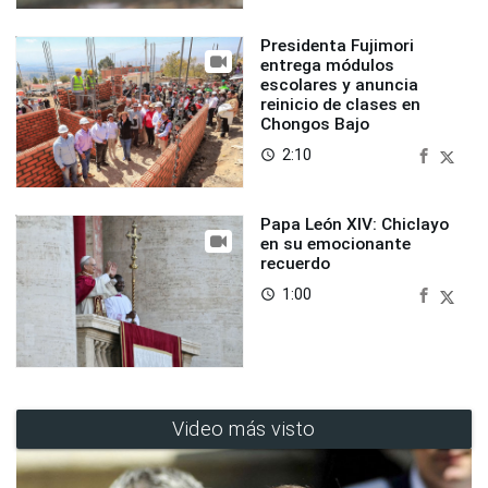
Presidenta Fujimori
entrega módulos
escolares y anuncia
reinicio de clases en
Chongos Bajo
2:10
access_time
Papa León XIV: Chiclayo
en su emocionante
recuerdo
1:00
access_time
Video más visto