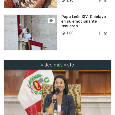
2:10
access_time
Papa León XIV: Chiclayo
en su emocionante
recuerdo
1:00
access_time
Video más visto