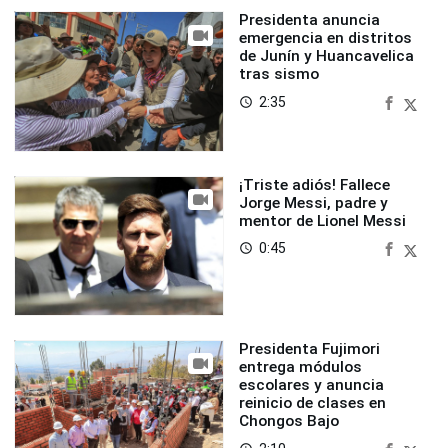
Presidenta anuncia
emergencia en distritos
de Junín y Huancavelica
tras sismo
2:35
access_time
¡Triste adiós! Fallece
Jorge Messi, padre y
mentor de Lionel Messi
0:45
access_time
Presidenta Fujimori
entrega módulos
escolares y anuncia
reinicio de clases en
Chongos Bajo