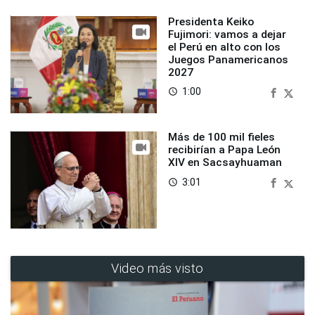
Presidenta Keiko
Fujimori: vamos a dejar
el Perú en alto con los
Juegos Panamericanos
2027
1:00
access_time
Más de 100 mil fieles
recibirían a Papa León
XIV en Sacsayhuaman
3:01
access_time
Video más visto