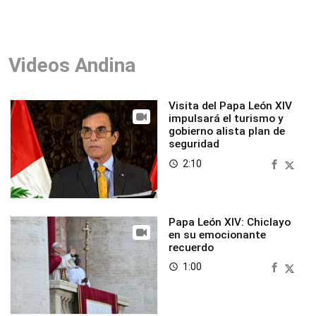
Videos Andina
Visita del Papa León XIV
impulsará el turismo y
gobierno alista plan de
seguridad
2:10
access_time
Papa León XIV: Chiclayo
en su emocionante
recuerdo
1:00
access_time