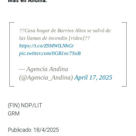
Más en Andina:
??Casa hogar de Barrios Altos se salvó de
las llamas de incendio [video]??
https://t.co/Z9MWlLNhGr
pic.twitter.com/0GB1nc7SoB
— Agencia Andina
(@Agencia_Andina)
April 17, 2025
(FIN) NDP/LIT
GRM
Publicado: 18/4/2025