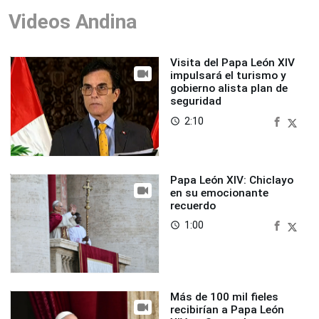
Videos Andina
Visita del Papa León XIV
impulsará el turismo y
gobierno alista plan de
seguridad
2:10
access_time
Papa León XIV: Chiclayo
en su emocionante
recuerdo
1:00
access_time
Más de 100 mil fieles
recibirían a Papa León