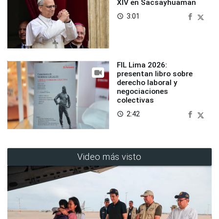
XIV en Sacsayhuaman
3:01
access_time
FIL Lima 2026:
presentan libro sobre
derecho laboral y
negociaciones
colectivas
2:42
access_time
Video más visto