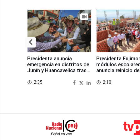
Presidenta anuncia
Presidenta Fujimor
emergencia en distritos de
módulos escolares
Junín y Huancavelica tras
anuncia reinicio de
sismo
en Chongos Bajo
2:35
2:10
access_time
access_time