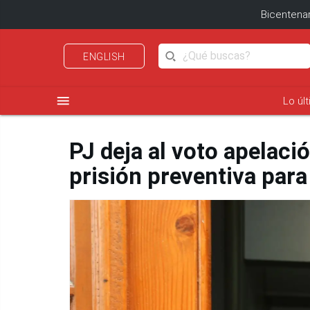
Bicentenar
ENGLISH
menu
Lo úl
PJ deja al voto apelaci
prisión preventiva par