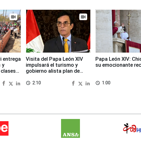
i entrega
Visita del Papa León XIV
Papa León XIV: Chi
 y
impulsará el turismo y
su emocionante re
 clases
gobierno alista plan de
seguridad
2:10
1:00
access_time
access_time