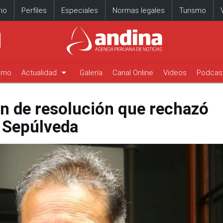
io
Perfiles
Especiales
Normas legales
Turismo
arrow_drop_down
timo
Actualidad
Galería
Canal Online
Videos
Podcas
ón de resolución que rechazó
a Sepúlveda