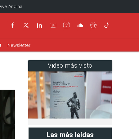
Vive Andina
t
Newsletter
Video más visto
Las más leídas