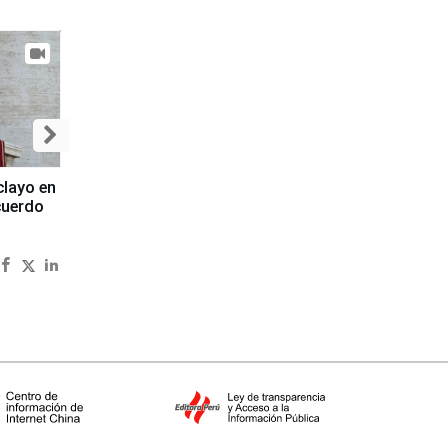
clayo en
cuerdo