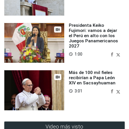
Presidenta Keiko
Fujimori: vamos a dejar
el Perú en alto con los
Juegos Panamericanos
2027
1:00
access_time
Más de 100 mil fieles
recibirían a Papa León
XIV en Sacsayhuaman
3:01
access_time
Video más visto