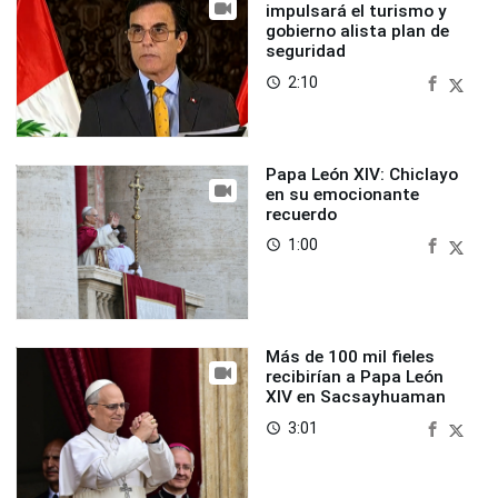
impulsará el turismo y
gobierno alista plan de
seguridad
2:10
access_time
Papa León XIV: Chiclayo
en su emocionante
recuerdo
1:00
access_time
Más de 100 mil fieles
recibirían a Papa León
XIV en Sacsayhuaman
3:01
access_time