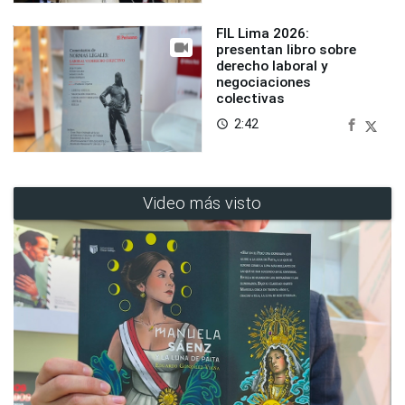
FIL Lima 2026:
presentan libro sobre
derecho laboral y
negociaciones
colectivas
2:42
access_time
Video más visto