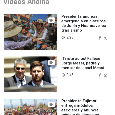
Videos Andina
Presidenta anuncia
emergencia en distritos
de Junín y Huancavelica
tras sismo
2:35
access_time
¡Triste adiós! Fallece
Jorge Messi, padre y
mentor de Lionel Messi
0:45
access_time
Presidenta Fujimori
entrega módulos
escolares y anuncia
reinicio de clases en