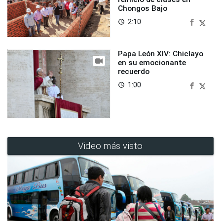
Chongos Bajo
2:10
access_time
Papa León XIV: Chiclayo
en su emocionante
recuerdo
1:00
access_time
Video más visto