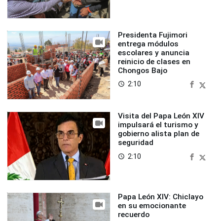
Presidenta Fujimori
entrega módulos
escolares y anuncia
reinicio de clases en
Chongos Bajo
2:10
access_time
Visita del Papa León XIV
impulsará el turismo y
gobierno alista plan de
seguridad
2:10
access_time
Papa León XIV: Chiclayo
en su emocionante
recuerdo