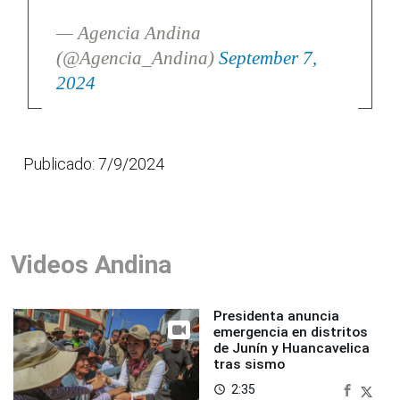
— Agencia Andina
(@Agencia_Andina)
September 7,
2024
Publicado: 7/9/2024
Videos Andina
Presidenta anuncia
emergencia en distritos
de Junín y Huancavelica
tras sismo
2:35
access_time