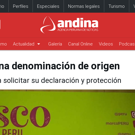
io
Perfiles
Especiales
Normas legales
Turismo
arrow_drop_down
timo
Actualidad
Galería
Canal Online
Videos
Podcas
una denominación de origen
solicitar su declaración y protección