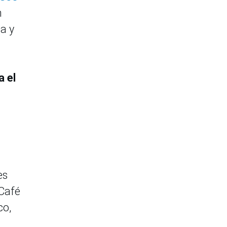
n
a y
a el
a
es
 Café
co,