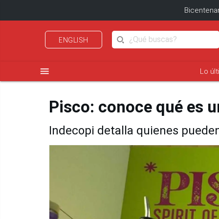
Bicentenar
ENGLISH
menu
Lo úl
Pisco: conoce qué es 
Indecopi detalla quienes pueden 