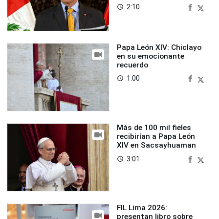
2:10
access_time
Papa León XIV: Chiclayo
en su emocionante
recuerdo
1:00
access_time
Más de 100 mil fieles
recibirían a Papa León
XIV en Sacsayhuaman
3:01
access_time
FIL Lima 2026:
presentan libro sobre