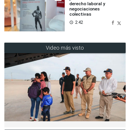
derecho laboral y
negociaciones
colectivas
2:42
access_time
Video más visto