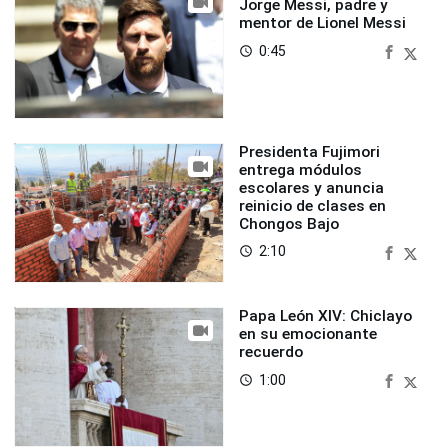
Jorge Messi, padre y
mentor de Lionel Messi
0:45
access_time
Presidenta Fujimori
entrega módulos
escolares y anuncia
reinicio de clases en
Chongos Bajo
2:10
access_time
Papa León XIV: Chiclayo
en su emocionante
recuerdo
1:00
access_time