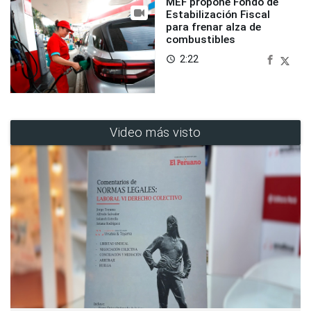
MEF propone Fondo de
Estabilización Fiscal
para frenar alza de
combustibles
2:22
access_time
Video más visto