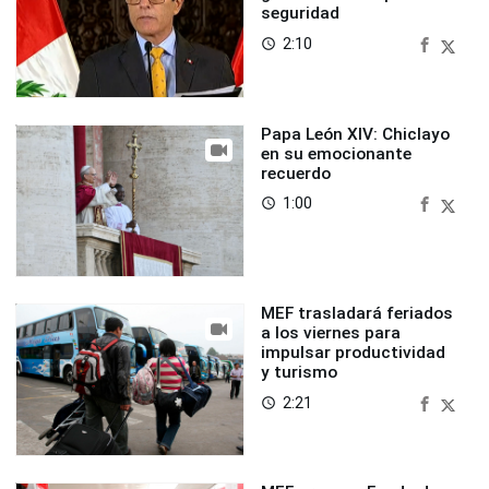
seguridad
2:10
access_time
Papa León XIV: Chiclayo
en su emocionante
recuerdo
1:00
access_time
MEF trasladará feriados
a los viernes para
impulsar productividad
y turismo
2:21
access_time