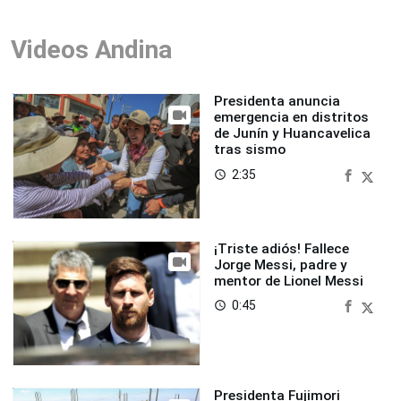
Videos Andina
Presidenta anuncia
emergencia en distritos
de Junín y Huancavelica
tras sismo
2:35
access_time
¡Triste adiós! Fallece
Jorge Messi, padre y
mentor de Lionel Messi
0:45
access_time
Presidenta Fujimori