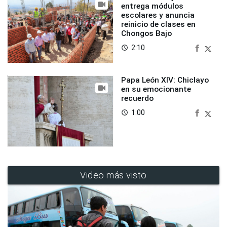
entrega módulos
escolares y anuncia
reinicio de clases en
Chongos Bajo
2:10
access_time
Papa León XIV: Chiclayo
en su emocionante
recuerdo
1:00
access_time
Video más visto