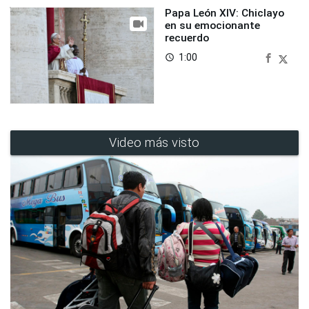
Papa León XIV: Chiclayo
en su emocionante
recuerdo
1:00
access_time
Video más visto