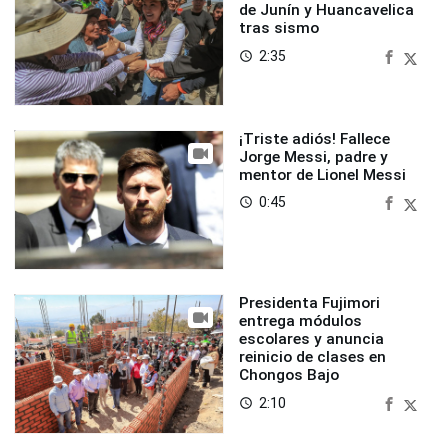
de Junín y Huancavelica
tras sismo
2:35
access_time
¡Triste adiós! Fallece
Jorge Messi, padre y
mentor de Lionel Messi
0:45
access_time
Presidenta Fujimori
entrega módulos
escolares y anuncia
reinicio de clases en
Chongos Bajo
2:10
access_time