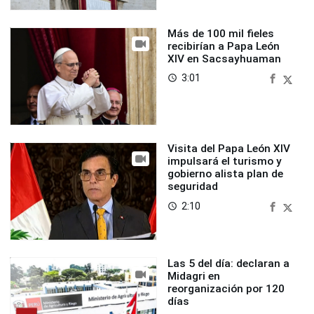
Más de 100 mil fieles
recibirían a Papa León
XIV en Sacsayhuaman
3:01
access_time
Visita del Papa León XIV
impulsará el turismo y
gobierno alista plan de
seguridad
2:10
access_time
Las 5 del día: declaran a
Midagri en
reorganización por 120
días