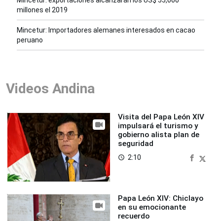
Mincetur: exportaciones alcanzarán los US$ 55,000
millones el 2019
Mincetur: Importadores alemanes interesados en cacao
peruano
Videos Andina
Visita del Papa León XIV
impulsará el turismo y
gobierno alista plan de
seguridad
2:10
access_time
Papa León XIV: Chiclayo
en su emocionante
recuerdo