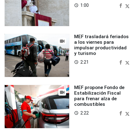
1:00
access_time
MEF trasladará feriados
a los viernes para
impulsar productividad
y turismo
2:21
access_time
MEF propone Fondo de
Estabilización Fiscal
para frenar alza de
combustibles
2:22
access_time