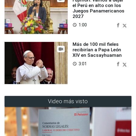
Fujimori: vamos a dejar
el Perú en alto con los
Juegos Panamericanos
2027
1:00
access_time
Más de 100 mil fieles
recibirían a Papa León
XIV en Sacsayhuaman
3:01
access_time
Video más visto