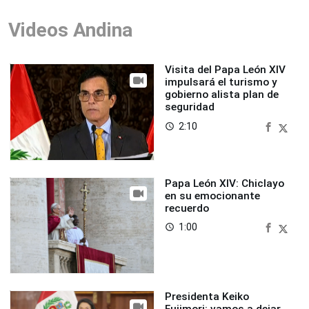
Videos Andina
Visita del Papa León XIV
impulsará el turismo y
gobierno alista plan de
seguridad
2:10
access_time
Papa León XIV: Chiclayo
en su emocionante
recuerdo
1:00
access_time
Presidenta Keiko