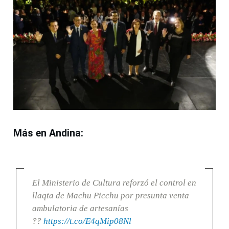
Más en Andina:
El Ministerio de Cultura reforzó el control en
llaqta de Machu Picchu por presunta venta
ambulatoria de artesanías
??
https://t.co/E4qMip08Nl