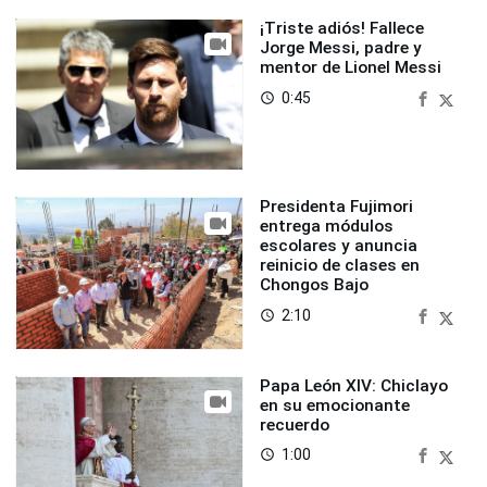
¡Triste adiós! Fallece
Jorge Messi, padre y
mentor de Lionel Messi
0:45
access_time
Presidenta Fujimori
entrega módulos
escolares y anuncia
reinicio de clases en
Chongos Bajo
2:10
access_time
Papa León XIV: Chiclayo
en su emocionante
recuerdo
1:00
access_time