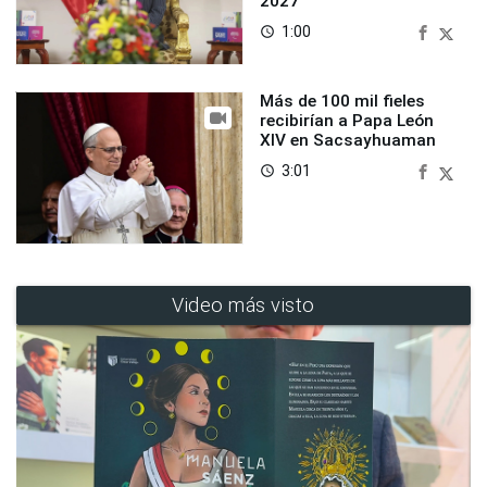
2027
1:00
access_time
Más de 100 mil fieles
recibirían a Papa León
XIV en Sacsayhuaman
3:01
access_time
Video más visto