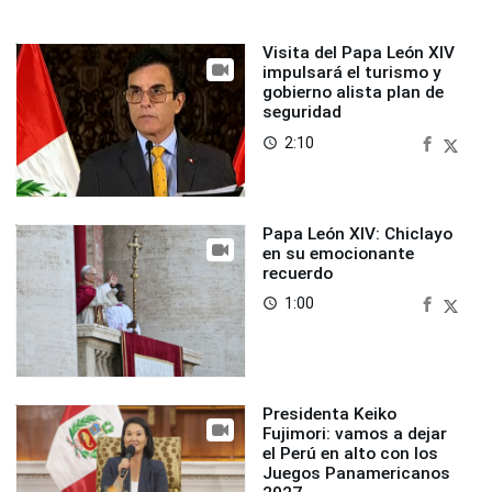
Visita del Papa León XIV
impulsará el turismo y
gobierno alista plan de
seguridad
2:10
access_time
Papa León XIV: Chiclayo
en su emocionante
recuerdo
1:00
access_time
Presidenta Keiko
Fujimori: vamos a dejar
el Perú en alto con los
Juegos Panamericanos