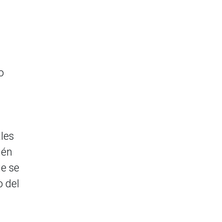
o
les
ién
ue se
o del