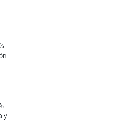
4%
ión
3%
a y