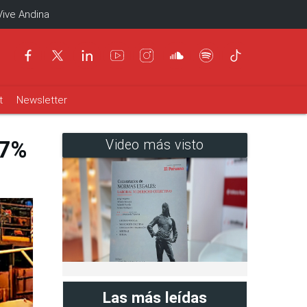
Vive Andina
t
Newsletter
87%
Video más visto
Las más leídas