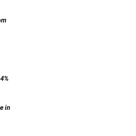
rom
.4%
e in