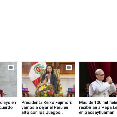
clayo en
Presidenta Keiko Fujimori:
Más de 100 mil fiel
cuerdo
vamos a dejar el Perú en
recibirían a Papa L
alto con los Juegos
en Sacsayhuaman