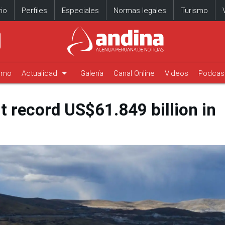
io
Perfiles
Especiales
Normas legales
Turismo
arrow_drop_down
timo
Actualidad
Galería
Canal Online
Videos
Podcas
t record US$61.849 billion in