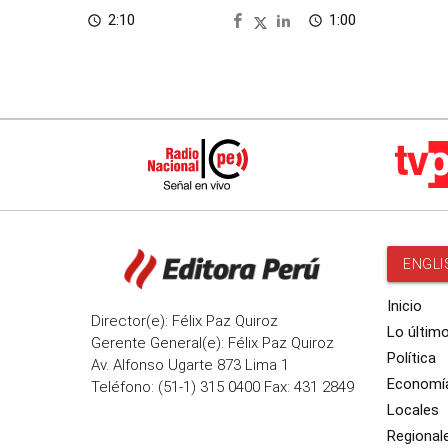
seguridad
2:10
1:00
access_time
access_time
ENGLI
Inicio
Director(e): Félix Paz Quiroz
Lo últim
Gerente General(e): Félix Paz Quiroz
Política
Av. Alfonso Ugarte 873 Lima 1
Economí
Teléfono: (51-1) 315 0400 Fax: 431 2849
Locales
Regional