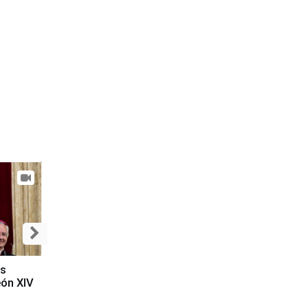
es
eón XIV