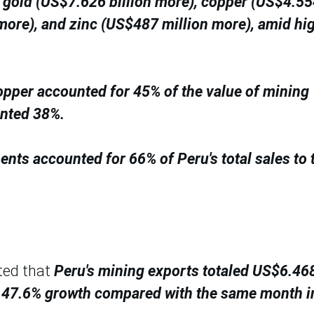
f gold (US$7.626 billion more), copper (US$4.5
 more), and zinc (US$487 million more), amid hi
opper accounted for 45% of the value of mining
ented 38%.
nts accounted for 66% of Peru's total sales to 
ted that
Peru's mining exports totaled US$6.46
ng 47.6% growth compared with the same month i