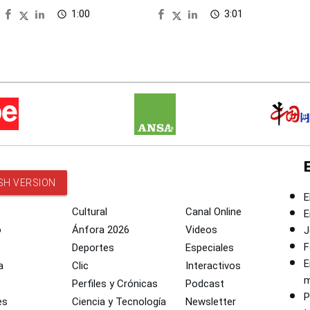
Panamericanos 2027
1:00
3:01
access_time
access_time
SH VERSION
E
Cultural
Canal Online
E
o
Ánfora 2026
Videos
J
F
Deportes
Especiales
E
a
Clic
Interactivos
m
Perfiles y Crónicas
Podcast
P
es
Ciencia y Tecnología
Newsletter