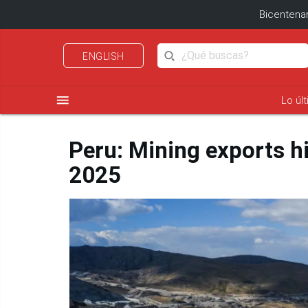
Bicentenar
ENGLISH
menu
Lo úl
Peru: Mining exports hi
2025