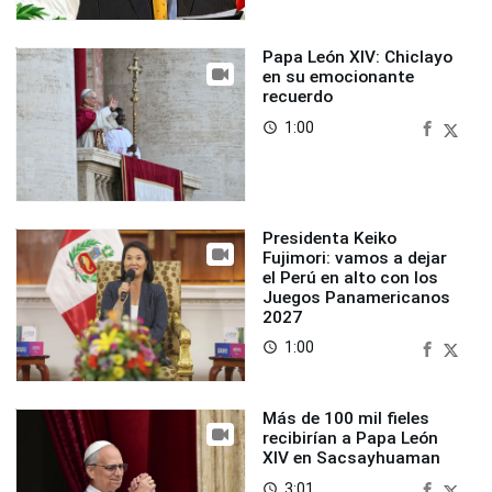
Papa León XIV: Chiclayo
en su emocionante
recuerdo
1:00
access_time
Presidenta Keiko
Fujimori: vamos a dejar
el Perú en alto con los
Juegos Panamericanos
2027
1:00
access_time
Más de 100 mil fieles
recibirían a Papa León
XIV en Sacsayhuaman
3:01
access_time