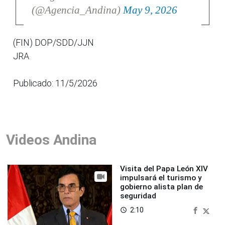
(@Agencia_Andina)
May 9, 2026
(FIN) DOP/SDD/JJN
JRA
Publicado: 11/5/2026
Videos Andina
Visita del Papa León XIV
impulsará el turismo y
gobierno alista plan de
seguridad
2:10
access_time