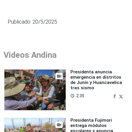
Publicado: 20/5/2025
Videos Andina
Presidenta anuncia
emergencia en distritos
de Junín y Huancavelica
tras sismo
2:35
access_time
Presidenta Fujimori
entrega módulos
escolares y anuncia