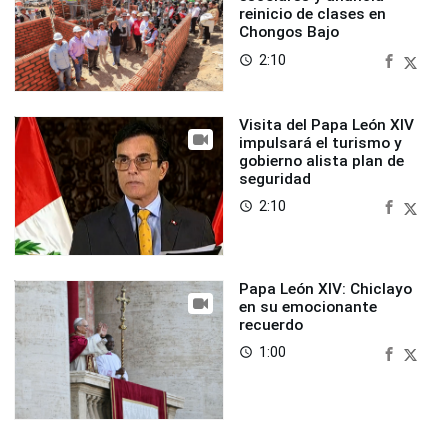
reinicio de clases en
Chongos Bajo
2:10
access_time
Visita del Papa León XIV
impulsará el turismo y
gobierno alista plan de
seguridad
2:10
access_time
Papa León XIV: Chiclayo
en su emocionante
recuerdo
1:00
access_time