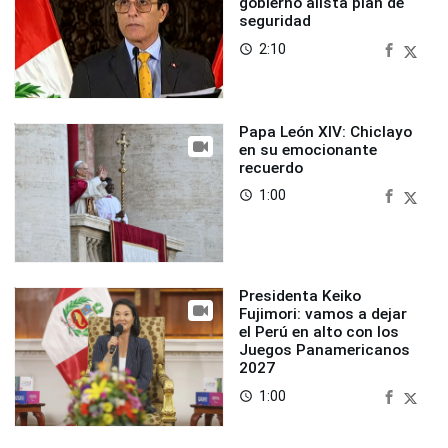
gobierno alista plan de
seguridad
2:10
access_time
Papa León XIV: Chiclayo
en su emocionante
recuerdo
1:00
access_time
Presidenta Keiko
Fujimori: vamos a dejar
el Perú en alto con los
Juegos Panamericanos
2027
1:00
access_time