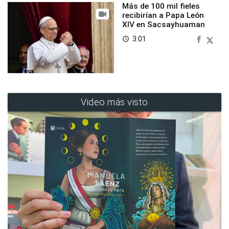
Más de 100 mil fieles
recibirían a Papa León
XIV en Sacsayhuaman
3:01
access_time
Video más visto