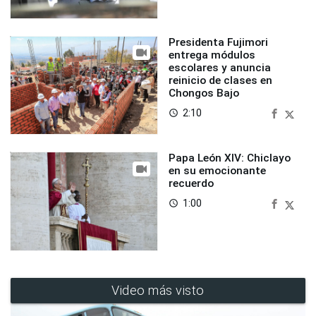
Presidenta Fujimori
entrega módulos
escolares y anuncia
reinicio de clases en
Chongos Bajo
2:10
access_time
Papa León XIV: Chiclayo
en su emocionante
recuerdo
1:00
access_time
Video más visto