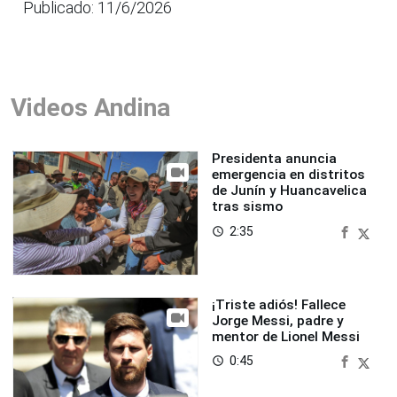
Publicado: 11/6/2026
Videos Andina
Presidenta anuncia
emergencia en distritos
de Junín y Huancavelica
tras sismo
2:35
access_time
¡Triste adiós! Fallece
Jorge Messi, padre y
mentor de Lionel Messi
0:45
access_time