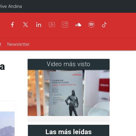
Vive Andina
t
Newsletter
da
Video más visto
Las más leídas