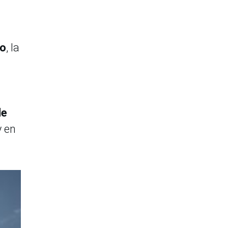
co
, la
de
y en