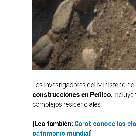
Los investigadores del Ministerio d
construcciones en Peñico
, incluy
complejos residenciales.
[Lea también:
Caral: conoce las cl
patrimonio mundial
]