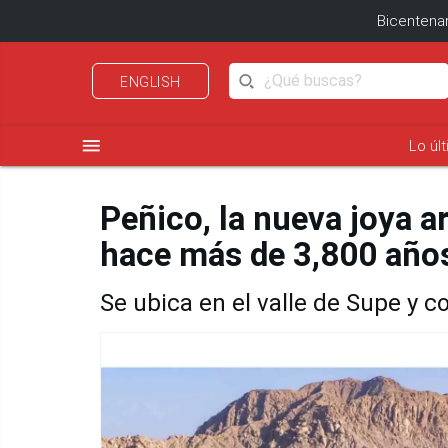
Bicentenar
ENGLISH
menu
Lo úl
Peñico, la nueva joya a
hace más de 3,800 año
Se ubica en el valle de Supe y 