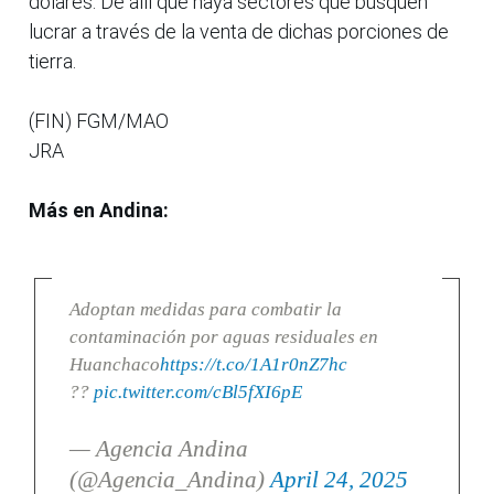
dólares. De allí que haya sectores que busquen
lucrar a través de la venta de dichas porciones de
tierra.
(FIN) FGM/MAO
JRA
Más en Andina:
Adoptan medidas para combatir la
contaminación por aguas residuales en
Huanchaco
https://t.co/1A1r0nZ7hc
??
pic.twitter.com/cBl5fXI6pE
— Agencia Andina
(@Agencia_Andina)
April 24, 2025