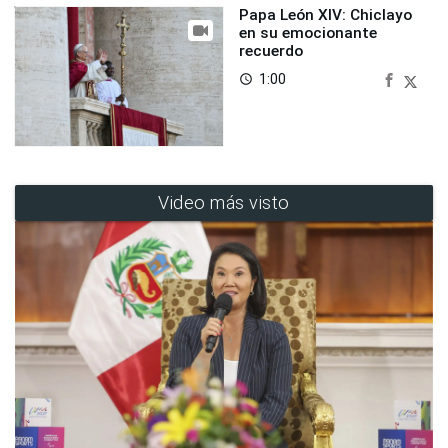
Papa León XIV: Chiclayo
en su emocionante
recuerdo
1:00
access_time
Video más visto