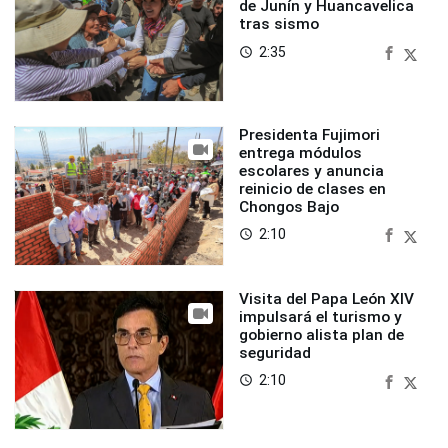
de Junín y Huancavelica
tras sismo
2:35
access_time
Presidenta Fujimori
entrega módulos
escolares y anuncia
reinicio de clases en
Chongos Bajo
2:10
access_time
Visita del Papa León XIV
impulsará el turismo y
gobierno alista plan de
seguridad
2:10
access_time