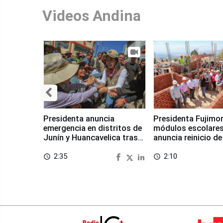
Videos Andina
Presidenta anuncia
Presidenta Fujimor
emergencia en distritos de
módulos escolares
Junín y Huancavelica tras
anuncia reinicio de
sismo
en Chongos Bajo
2:35
2:10
access_time
access_time