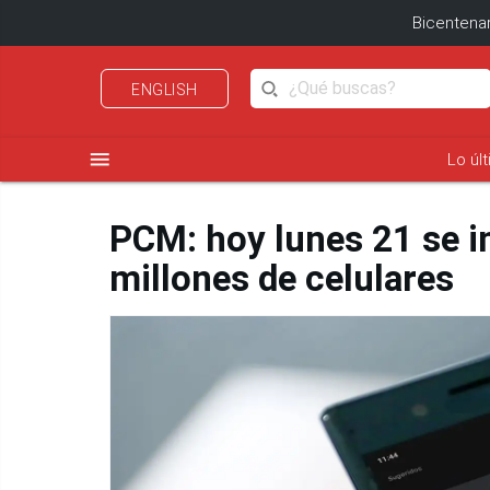
Bicentenar
ENGLISH
menu
Lo úl
PCM: hoy lunes 21 se in
millones de celulares