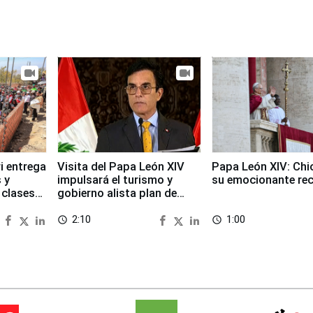
i entrega
Visita del Papa León XIV
Papa León XIV: Chi
 y
impulsará el turismo y
su emocionante re
 clases
gobierno alista plan de
seguridad
2:10
1:00
access_time
access_time