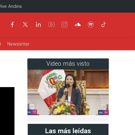
Vive Andina
t
Newsletter
Video más visto
Las más leídas