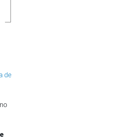
a de
 no
e