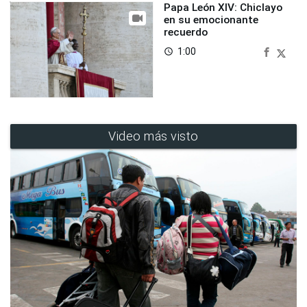
Papa León XIV: Chiclayo
en su emocionante
recuerdo
1:00
access_time
Video más visto