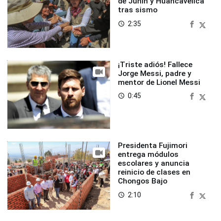
de Junín y Huancavelica
tras sismo
2:35
access_time
¡Triste adiós! Fallece
Jorge Messi, padre y
mentor de Lionel Messi
0:45
access_time
Presidenta Fujimori
entrega módulos
escolares y anuncia
reinicio de clases en
Chongos Bajo
2:10
access_time