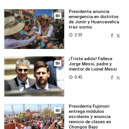
Presidenta anuncia
emergencia en distritos
de Junín y Huancavelica
tras sismo
2:35
access_time
¡Triste adiós! Fallece
Jorge Messi, padre y
mentor de Lionel Messi
0:45
access_time
Presidenta Fujimori
entrega módulos
escolares y anuncia
reinicio de clases en
Chongos Bajo