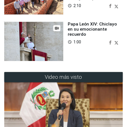
2:10
access_time
Papa León XIV: Chiclayo
en su emocionante
recuerdo
1:00
access_time
Video más visto