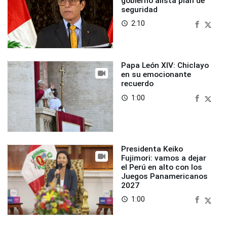
gobierno alista plan de
seguridad
2:10
access_time
Papa León XIV: Chiclayo
en su emocionante
recuerdo
1:00
access_time
Presidenta Keiko
Fujimori: vamos a dejar
el Perú en alto con los
Juegos Panamericanos
2027
1:00
access_time