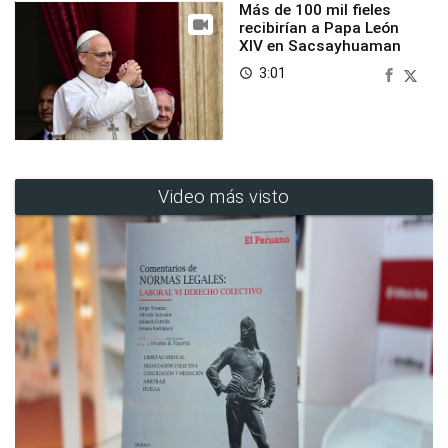
Más de 100 mil fieles
recibirían a Papa León
XIV en Sacsayhuaman
3:01
access_time
Video más visto