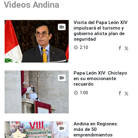
Videos Andina
Visita del Papa León XIV
impulsará el turismo y
gobierno alista plan de
seguridad
2:10
access_time
Papa León XIV: Chiclayo
en su emocionante
recuerdo
1:00
access_time
Andina en Regiones:
más de 50
emprendimientos