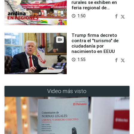
rurales se exhiben en
feria regional de
Foncodes
1:50
access_time
Trump firma decreto
contra el "turismo" de
ciudadanía por
nacimiento en EEUU
1:55
access_time
Video más visto