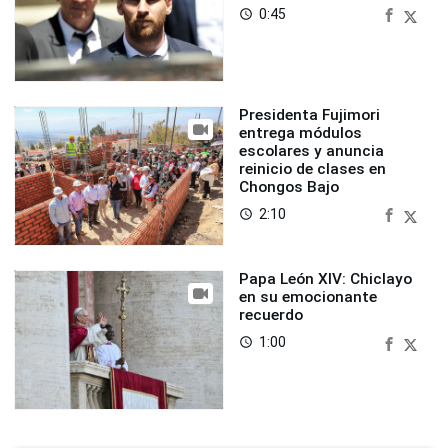
0:45
access_time
Presidenta Fujimori
entrega módulos
escolares y anuncia
reinicio de clases en
Chongos Bajo
2:10
access_time
Papa León XIV: Chiclayo
en su emocionante
recuerdo
1:00
access_time