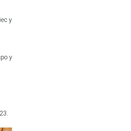
iec y
spo y
23.