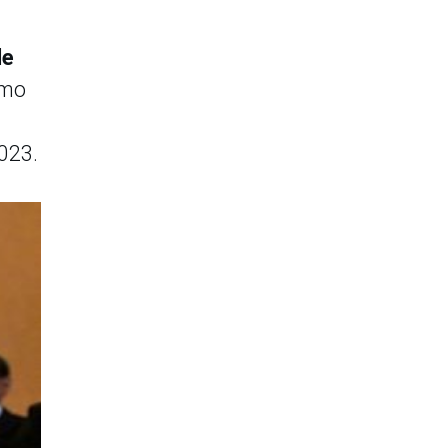
de
umo
023.