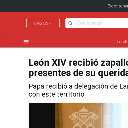
Bicentenar
ENGLISH
menu
Lo úl
León XIV recibió zapall
presentes de su querida
Papa recibió a delegación de L
con este territorio