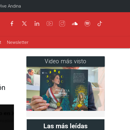
Vive Andina
t
Newsletter
Video más visto
ón
Las más leídas