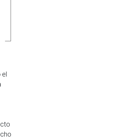
 el
a
ucto
ncho