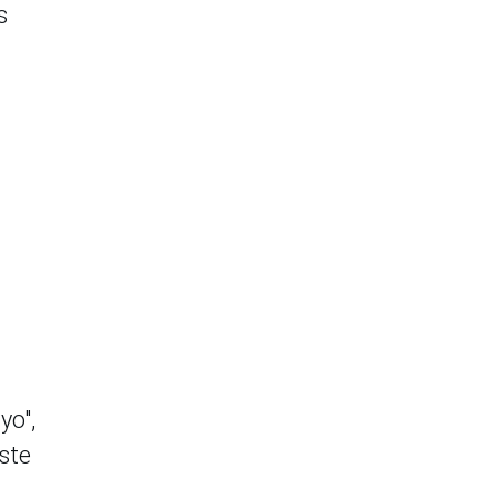
s
yo",
ste