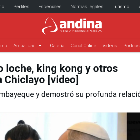
io
Perfiles
Especiales
Normas legales
Turismo
arrow_drop_down
timo
Actualidad
Galería
Canal Online
Videos
Podcas
o loche, king kong y otros
 Chiclayo [video]
ambayeque y demostró su profunda relaci