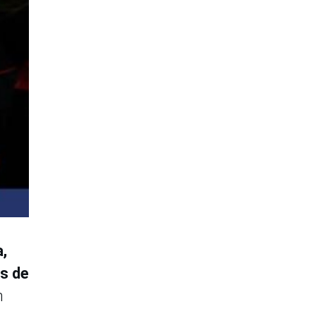
a,
is de
n