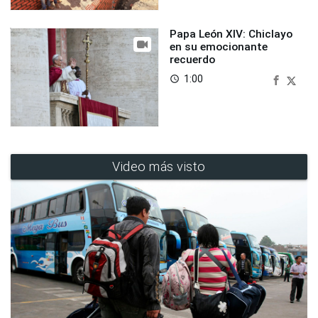
Papa León XIV: Chiclayo
en su emocionante
recuerdo
1:00
access_time
Video más visto