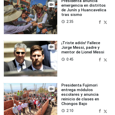
Presidenta anuncia
emergencia en distritos
de Junín y Huancavelica
tras sismo
2:35
access_time
¡Triste adiós! Fallece
Jorge Messi, padre y
mentor de Lionel Messi
0:45
access_time
Presidenta Fujimori
entrega módulos
escolares y anuncia
reinicio de clases en
Chongos Bajo
2:10
access_time