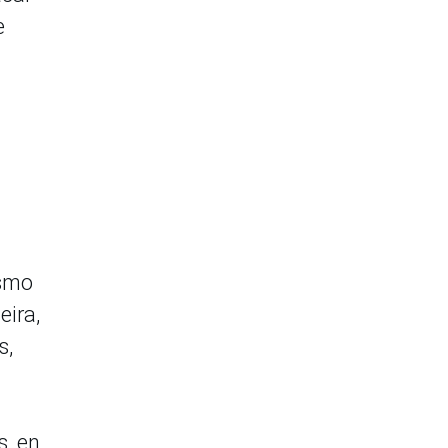
e
ismo
eira,
s,
s, en