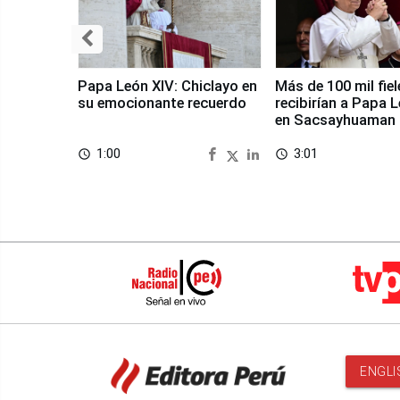
Papa León XIV: Chiclayo en
Más de 100 mil fiel
su emocionante recuerdo
recibirían a Papa 
en Sacsayhuaman
1:00
3:01
access_time
access_time
ENGLI