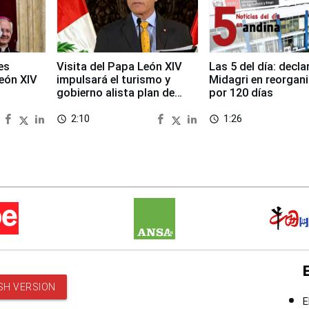
es
Visita del Papa León XIV
Las 5 del día: decla
León XIV
impulsará el turismo y
Midagri en reorgan
gobierno alista plan de
por 120 días
seguridad
2:10
1:26
access_time
access_time
SH VERSION
E