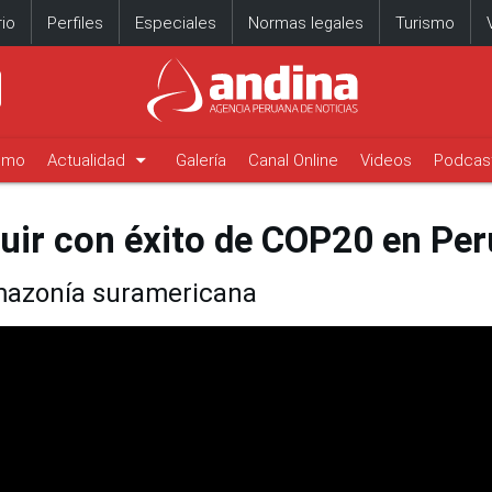
io
Perfiles
Especiales
Normas legales
Turismo
arrow_drop_down
timo
Actualidad
Galería
Canal Online
Videos
Podcas
buir con éxito de COP20 en Per
Amazonía suramericana