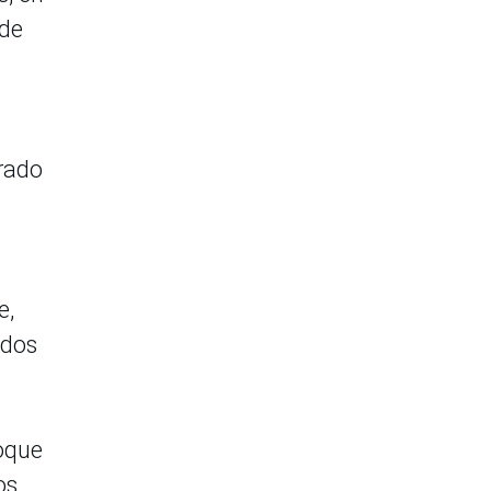
 de
brado
e,
 dos
foque
os