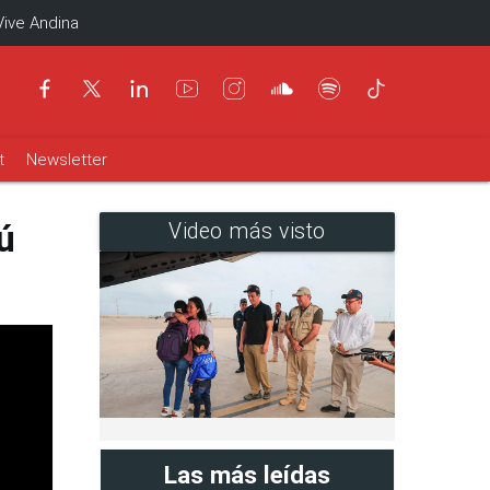
Vive Andina
t
Newsletter
ú
Video más visto
Las más leídas