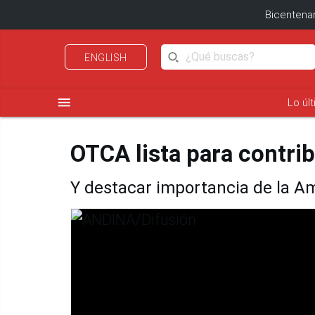
Bicentenar
ENGLISH
menu
Lo úl
OTCA lista para contri
Y destacar importancia de la 