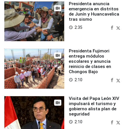
Presidenta anuncia
emergencia en distritos
de Junín y Huancavelica
tras sismo
2:35
access_time
Presidenta Fujimori
entrega módulos
escolares y anuncia
reinicio de clases en
Chongos Bajo
2:10
access_time
Visita del Papa León XIV
impulsará el turismo y
gobierno alista plan de
seguridad
2:10
access_time