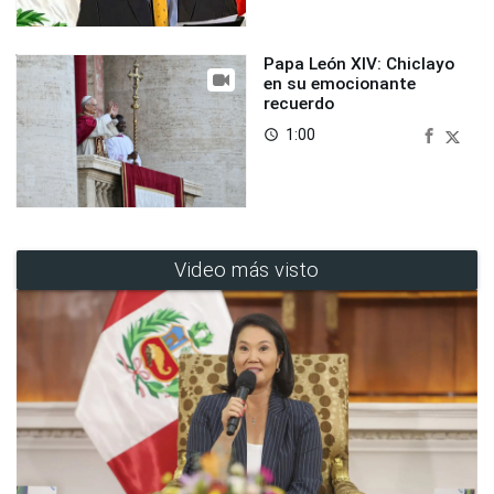
Papa León XIV: Chiclayo
en su emocionante
recuerdo
1:00
access_time
Video más visto