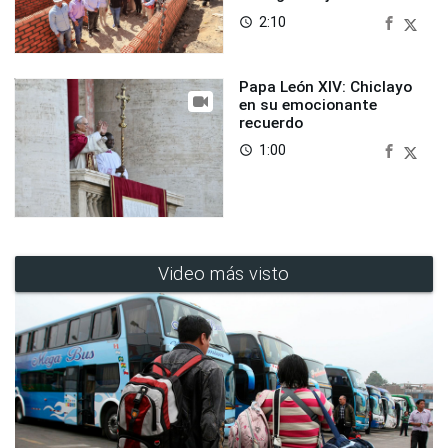
2:10
access_time
Papa León XIV: Chiclayo
en su emocionante
recuerdo
1:00
access_time
Video más visto