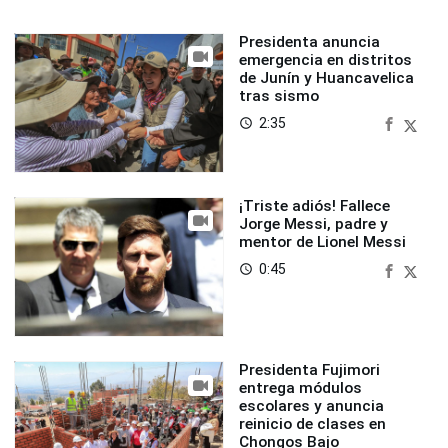
Presidenta anuncia
emergencia en distritos
de Junín y Huancavelica
tras sismo
2:35
access_time
¡Triste adiós! Fallece
Jorge Messi, padre y
mentor de Lionel Messi
0:45
access_time
Presidenta Fujimori
entrega módulos
escolares y anuncia
reinicio de clases en
Chongos Bajo