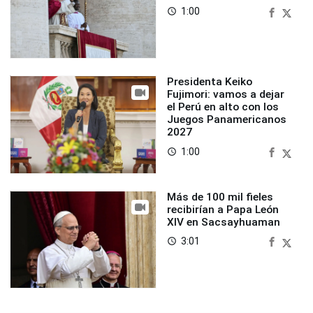
1:00
access_time
Presidenta Keiko
Fujimori: vamos a dejar
el Perú en alto con los
Juegos Panamericanos
2027
1:00
access_time
Más de 100 mil fieles
recibirían a Papa León
XIV en Sacsayhuaman
3:01
access_time