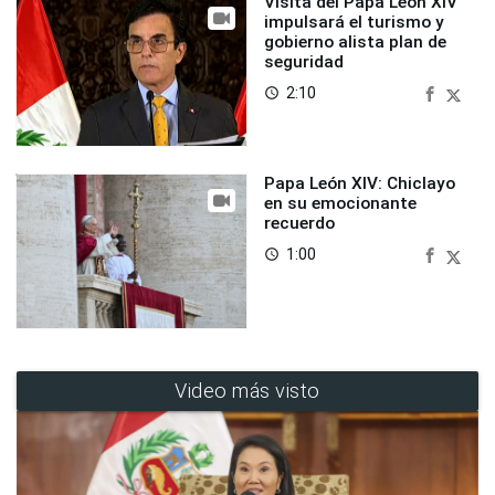
Visita del Papa León XIV
impulsará el turismo y
gobierno alista plan de
seguridad
2:10
access_time
Papa León XIV: Chiclayo
en su emocionante
recuerdo
1:00
access_time
Video más visto