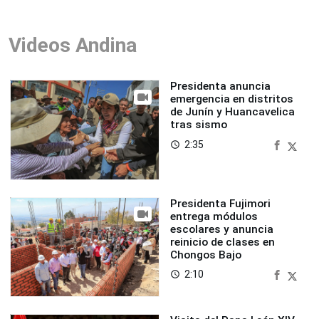
Videos Andina
Presidenta anuncia
emergencia en distritos
de Junín y Huancavelica
tras sismo
2:35
access_time
Presidenta Fujimori
entrega módulos
escolares y anuncia
reinicio de clases en
Chongos Bajo
2:10
access_time