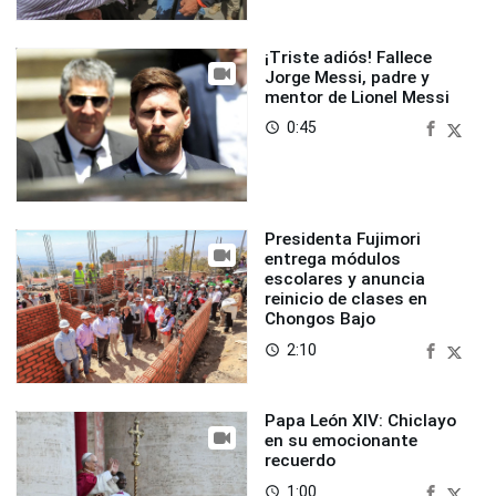
¡Triste adiós! Fallece
Jorge Messi, padre y
mentor de Lionel Messi
0:45
access_time
Presidenta Fujimori
entrega módulos
escolares y anuncia
reinicio de clases en
Chongos Bajo
2:10
access_time
Papa León XIV: Chiclayo
en su emocionante
recuerdo
1:00
access_time